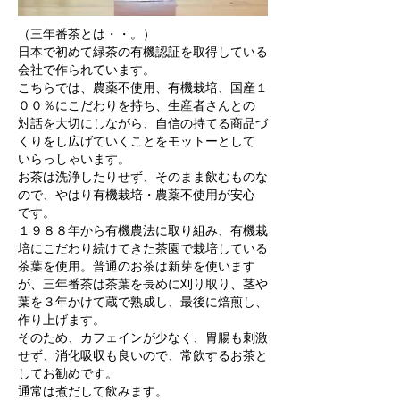
（三年番茶とは・・。）
日本で初めて緑茶の有機認証を取得している
会社で作られています。
こちらでは、農薬不使用、有機栽培、国産１
００％にこだわりを持ち、生産者さんとの
対話を大切にしながら、自信の持てる商品づ
くりをし広げていくことをモットーとして
いらっしゃいます。
お茶は洗浄したりせず、そのまま飲むものな
ので、やはり有機栽培・農薬不使用が安心
です。
１９８８年から有機農法に取り組み、有機栽
培にこだわり続けてきた茶園で栽培している
茶葉を使用。普通のお茶は新芽を使います
が、三年番茶は茶葉を長めに刈り取り、茎や
葉を３年かけて蔵で熟成し、最後に焙煎し、
作り上げます。
そのため、カフェインが少なく、胃腸も刺激
せず、消化吸収も良いので、常飲するお茶と
してお勧めです。
通常は煮だして飲みます。