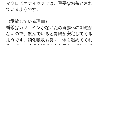
マクロビオティックでは、重要なお茶とされ
ているようです。
（愛飲している理由）
番茶はカフェインがないため胃腸への刺激が
ないので、飲んでいると胃腸が安定してくる
ようです。消化吸収も良く、体も温めてくれ
るので、お子様や妊婦さんも安心して飲んで
いただけます。
梅干しやお醤油をいれ、梅干し番茶、醤油番
茶、両方入れて作る梅醬番茶もお勧めです。
風邪のひきはじめ、疲れたとき、胃腸がすぐ
れないときなどに・・。
効能はもちろんですが、何よりも美味しく飲
めるので、私も梅醬番茶や梅番茶は良く飲ん
でいます。のどが痛い時に、塩番茶でうがい
もしています。ショウガをおろしたものを
入れて飲むと、体も温まる感じがします。
詳しい効能について知りたい方は、東城百合
子さん著「自然療法」を是非ご覧ください。
私自身も以前から手元に置き、何かあるたび
開き、お世話になっている一冊です。